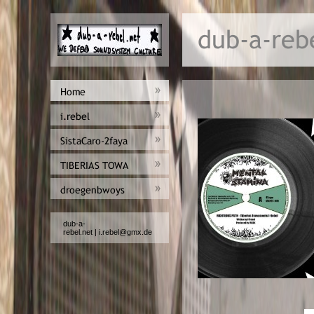
dub-a-
rebel.net
|
i.rebel@gmx.de